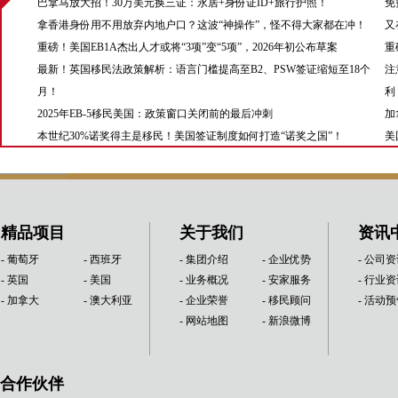
巴拿马放大招！30万美元换三证：永居+身份证ID+旅行护照！
免
拿香港身份用不用放弃内地户口？这波“神操作”，怪不得大家都在冲！
又
重磅！美国EB1A杰出人才或将“3项”变“5项”，2026年初公布草案
重
最新！英国移民法政策解析：语言门槛提高至B2、PSW签证缩短至18个
注
月！
利
2025年EB-5移民美国：政策窗口关闭前的最后冲刺
加
本世纪30%诺奖得主是移民！美国签证制度如何打造“诺奖之国”！
美
精品项目
关于我们
资讯
- 葡萄牙
- 西班牙
- 集团介绍
- 企业优势
- 公司
- 英国
- 美国
- 业务概况
- 安家服务
- 行业
- 加拿大
- 澳大利亚
- 企业荣誉
- 移民顾问
- 活动
- 网站地图
- 新浪微博
合作伙伴