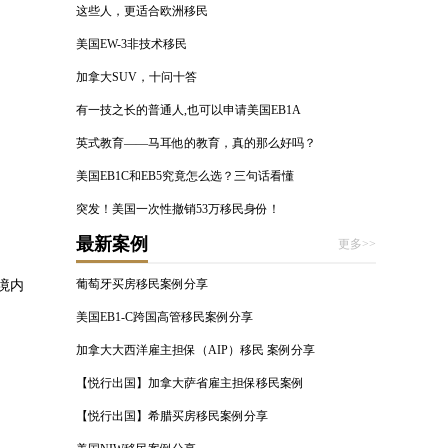
这些人，更适合欧洲移民
美国EW-3非技术移民
加拿大SUV，十问十答
有一技之长的普通人,也可以申请美国EB1A
英式教育——马耳他的教育，真的那么好吗？
美国EB1C和EB5究竟怎么选？三句话看懂
突发！美国一次性撤销53万移民身份！
最新案例
更多>>
葡萄牙买房移民案例分享
境内
美国EB1-C跨国高管移民案例分享
加拿大大西洋雇主担保（AIP）移民 案例分享
【悦行出国】加拿大萨省雇主担保移民案例
【悦行出国】希腊买房移民案例分享