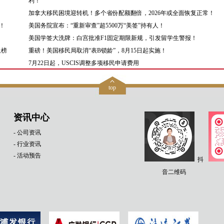
利！
加拿大移民困境迎转机！多个省份配额翻倍，2026年或全面恢复正常！
！
美国务院宣布：“重新审查”超5500万“美签”持有人！
美国学签大洗牌：白宫批准F1固定期限新规，引发留学生警报！
上榜
重磅！美国移民局取消“表B锁龄”，8月15日起实施！
7月22日起，USCIS调整多项移民申请费用
top
资讯中心
- 公司资讯
- 行业资讯
- 活动预告
抖
音二维码