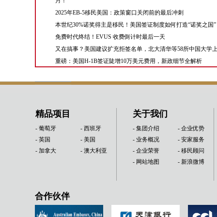
月！
2025年EB-5移民美国：政策窗口关闭前的最后冲刺
本世纪30%诺奖得主是移民！美国签证制度如何打造“诺奖之国”
免费时代终结！EVUS 收费倒计时最后一天
又在搞事？美国建议扩充拒签名单，北大清华等58所中国大学
重磅：美国H-1B签证陡增10万美元费用，新政细节全解析
精品项目
关于我们
- 葡萄牙
- 西班牙
- 集团介绍
- 企业优势
- 英国
- 美国
- 业务概况
- 安家服务
- 加拿大
- 澳大利亚
- 企业荣誉
- 移民顾问
- 网站地图
- 新浪微博
合作伙伴