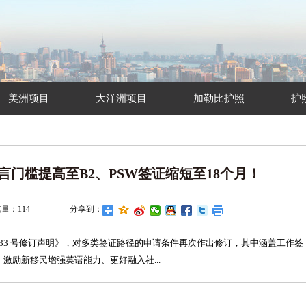
美洲项目
大洋洲项目
加勒比护照
护
门槛提高至B2、PSW签证缩短至18个月！
览量：
114
分享到：
1333 号修订声明》，对多类签证路径的申请条件再次作出修订，其中涵盖工作签
激励新移民增强英语能力、更好融入社...