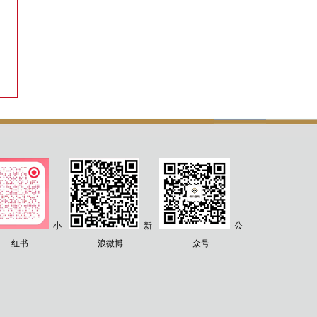
小
新
公
红书
浪微博
众号