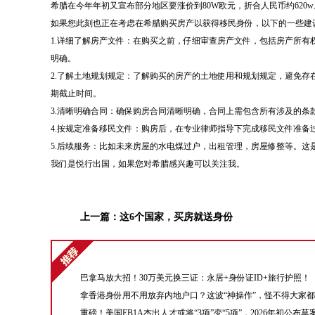
希腊在今年年初又宣布部分地区要涨价到80W欧元，折合人民币约62
如果您此刻也正在考虑在希腊购买房产以获得移民身份，以下的一些建
1.详细了解房产文件：在购买之前，仔细审查房产文件，包括房产所
明确。
2.了解土地规划规定：了解购买的房产的土地使用和规划规定，避免
期截止时间。
3.清晰明确合同：确保购房合同清晰明确，合同上需包含所有涉及的
4.按规定准备移民文件：购房后，在专业律师指导下完成移民文件准备
5.后续服务：比如未来房屋的水电煤过户，出租管理，房屋修整等。这
我们是悦行出国，如果您对希腊感兴趣可以关注我。
上一篇：
这6个国家，买房就送身份
巴拿马放大招！30万美元换三证：永居+身份证ID+旅行护照！
拿香港身份用不用放弃内地户口？这波“神操作”，怪不得大家
重磅！美国EB1A杰出人才或将“3项”变“5项”，2026年初公布草