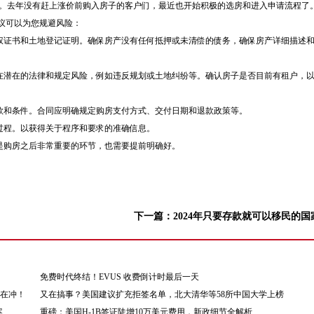
0w。去年没有赶上涨价前购入房子的客户们，最近也开始积极的选房和进入申请流程了
议可以为您规避风险：
有权证书和土地登记证明。确保房产没有任何抵押或未清偿的债务，确保房产详细描述
存在潜在的法律和规定风险，例如违反规划或土地纠纷等。确认房子是否目前有租户，
条款和条件。合同应明确规定购房支付方式、交付日期和退款政策等。
过程。以获得关于程序和要求的准确信息。
是购房之后非常重要的环节，也需要提前明确好。
下一篇：
2024年只要存款就可以移民的国
免费时代终结！EVUS 收费倒计时最后一天
都在冲！
又在搞事？美国建议扩充拒签名单，北大清华等58所中国大学上榜
案
重磅：美国H-1B签证陡增10万美元费用，新政细节全解析