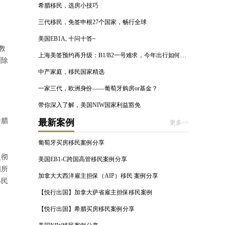
希腊移民，选房小技巧
三代移民，免签申根27个国家，畅行全球
美国EB1A, 十问十答~
教
上海美签预约再升级：B1/B2一号难求，今年出行如何规划？
洲除
中产家庭，移民国家精选
一家三代，欧洲身份——葡萄牙购房or基金？
带你深入了解，美国NIW国家利益豁免
希腊
最新案例
更多>>
葡萄牙买房移民案例分享
曼彻
美国EB1-C跨国高管移民案例分享
国所
加拿大大西洋雇主担保（AIP）移民 案例分享
移民
【悦行出国】加拿大萨省雇主担保移民案例
【悦行出国】希腊买房移民案例分享