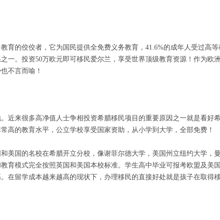
教育的佼佼者，它为国民提供全免费义务教育，41.6%的成年人受过高等
之一。投资50万欧元即可移民爱尔兰，享受世界顶级教育资源！作为欧
势也不言而喻！
地。近来很多高净值人士争相投资希腊移民项目的重要原因之一就是看好
非常高的教育水平，公立学校享受国家资助，从小学到大学，全部免费！
国和美国的名校在希腊开立分校，像谢菲尔德大学，美国州立纽约大学，
和教育模式完全按照英国和美国本校标准。学生高中毕业可报考欧盟及美
高。在留学成本越来越高的现状下，办理移民的直接好处就是孩子在取得