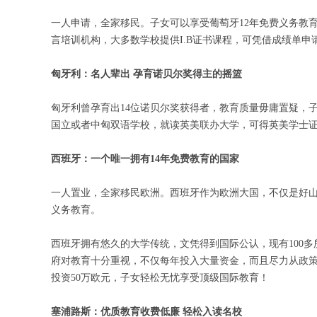
一人申请，全家移民。子女可以享受葡萄牙12年免费义务教
言培训机构，大多数学校提供I.B证书课程，可凭借成绩单申
匈牙利：名人辈出 孕育诺贝尔奖得主的摇篮
匈牙利曾孕育出14位诺贝尔奖获得者，教育质量毋庸置疑，
国立或者中匈双语学校，就读英美联办大学，可得英美学士
西班牙：一个唯一拥有14年免费教育的国家
一人置业，全家移民欧洲。西班牙作为欧洲大国，不仅是好山
义务教育。
西班牙拥有悠久的大学传统，文凭得到国际公认，现有100多
府对教育十分重视，不仅每年投入大量资金，而且尽力从政策
投资50万欧元，子女轻松无忧享受顶级国际教育！
塞浦路斯：优质教育收费低廉 轻松入读名校