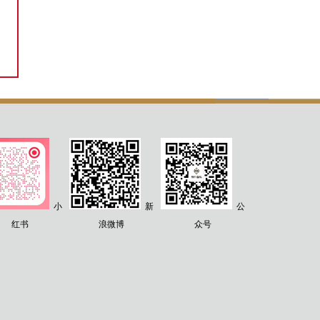
小
新
公
红书
浪微博
众号